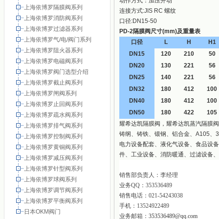
动作方式：加压开动
上海依博罗隔膜阀系列
连接方式:JIS RC 螺纹
上海依博罗消防阀系列
口径:DN15-50
上海依博罗过滤器系列
PD-2隔膜阀尺寸(mm)及重量表
上海依博罗气/电/阀门系列
口径
L
H
H1
上海依博罗阻火器系列
DN15
120
210
50
上海依博罗电磁阀系列
DN20
130
221
56
上海依博罗阀门选型介绍
DN25
140
221
56
上海依博罗截止阀系列
DN32
180
412
100
上海依博罗闸阀系列
DN40
180
412
100
上海依博罗止回阀系列
DN50
180
422
105
上海依博罗疏水阀系列
耀希达凯隔膜阀，耀希达凯蒸汽隔膜阀
上海依博罗排气阀系列
铸纲、铸铁、锻钢、铝合金、A105、
上海依博罗控制阀系列
电力设备配套、液化气设备、食品设备
上海依博罗黄铜阀系列
件、工业设备、消防暖通、过滤设备、
上海依博罗减压阀系列
上海依博罗针型阀系列
销售部负责人：李经理
上海依博罗球阀系列
业务
QQ
：
353536489
上海依博罗调节阀系列
销售电话：021-54243038
上海依博罗平衡阀系列
手机：
13524922489
日本OKM阀门
业务邮箱：
353536489@qq.com