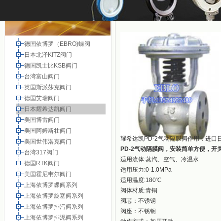
德国依博罗（EBRO)蝶阀
日本北泽KITZ阀门
德国凯士比KSB阀门
台湾富山阀门
英国斯派莎克阀门
德国艾瑞阀门
日本耀希达凯阀门
美国博雷阀门
美国阿姆斯壮阀门
耀希达凯PD-2气动隔膜阀作用，进口
美国世伟洛克阀门
PD-2气动隔膜阀，安装简单方便，开
台湾317阀门
适用流体:蒸汽、空气、冷温水
德国RTK阀门
适用压力:0-1.0MPa
美国霍尼韦尔阀门
适用温度:180℃
上海依博罗蝶阀系列
阀体材质:青铜
上海依博罗旋塞阀系列
阀芯：不锈钢
上海依博罗排污阀系列
阀座：不锈钢
上海依博罗排泥阀系列