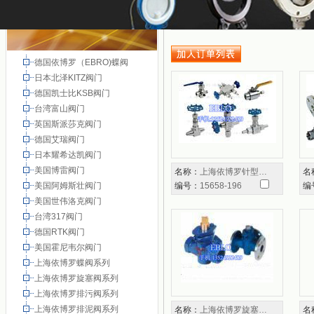
德国依博罗（EBRO)蝶阀
日本北泽KITZ阀门
德国凯士比KSB阀门
台湾富山阀门
英国斯派莎克阀门
德国艾瑞阀门
日本耀希达凯阀门
美国博雷阀门
名称：
上海依博罗针型…
名
美国阿姆斯壮阀门
编号：
15658-196
编
美国世伟洛克阀门
台湾317阀门
德国RTK阀门
美国霍尼韦尔阀门
上海依博罗蝶阀系列
上海依博罗旋塞阀系列
上海依博罗排污阀系列
上海依博罗排泥阀系列
名称：
上海依博罗旋塞…
名